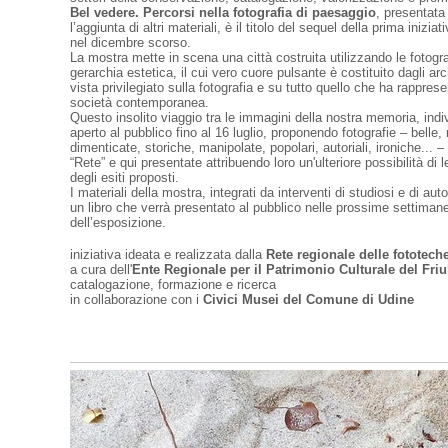
Bel vedere. Percorsi nella fotografia di paesaggio
, presentata
l’aggiunta di altri materiali, è il titolo del sequel della prima inizi
nel dicembre scorso.
La mostra mette in scena una città costruita utilizzando le fotogra
gerarchia estetica, il cui vero cuore pulsante è costituito dagli arc
vista privilegiato sulla fotografia e su tutto quello che ha rappre
società contemporanea.
Questo insolito viaggio tra le immagini della nostra memoria, indiv
aperto al pubblico fino al 16 luglio, proponendo fotografie – belle,
dimenticate, storiche, manipolate, popolari, autoriali, ironiche... –
“Rete” e qui presentate attribuendo loro un'ulteriore possibilità di l
degli esiti proposti.
I materiali della mostra, integrati da interventi di studiosi e di au
un libro che verrà presentato al pubblico nelle prossime settimane
dell’esposizione.
iniziativa ideata e realizzata dalla
Rete regionale delle fototeche
a cura dell'
Ente Regionale per il Patrimonio Culturale del Friu
catalogazione, formazione e ricerca
in collaborazione con i
Civici Musei del Comune di Udine