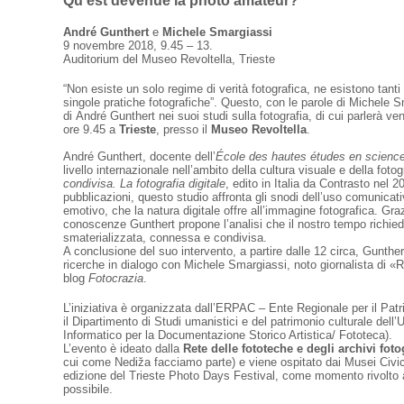
Qu'est devenue la photo amateur?
André Gunthert
e
Michele Smargiassi
9 novembre 2018, 9.45 – 13.
Auditorium del Museo Revoltella, Trieste
“Non esiste un solo regime di verità fotografica, ne esistono tanti q
singole pratiche fotografiche”. Questo, con le parole di Michele Sm
di André Gunthert nei suoi studi sulla fotografia, di cui parlerà ve
ore 9.45 a
Trieste
, presso il
Museo Revoltella
.
André Gunthert, docente dell’
École des hautes études en science
livello internazionale nell’ambito della cultura visuale e della fot
condivisa. La fotografia digitale
, edito in Italia da Contrasto nel
pubblicazioni, questo studio affronta gli snodi dell’uso comunica
emotivo, che la natura digitale offre all’immagine fotografica. Gra
conoscenze Gunthert propone l’analisi che il nostro tempo richied
smaterializzata, connessa e condivisa.
A conclusione del suo intervento, a partire dalle 12 circa, Gunther
ricerche in dialogo con Michele Smargiassi, noto giornalista di «R
blog
Fotocrazia
.
L’iniziativa è organizzata dall’ERPAC – Ente Regionale per il Patr
il Dipartimento di Studi umanistici e del patrimonio culturale dell
Informatico per la Documentazione Storico Artistica/ Fototeca).
L’evento è ideato dalla
Rete delle fototeche e degli archivi foto
cui come Nediža facciamo parte) e viene ospitato dai Musei Civici
edizione del Trieste Photo Days Festival, come momento rivolto 
possibile.