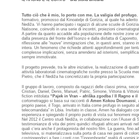
Tutto ciò che è mio, lo porto con me. La valigia del profugo
,
formativo, promosso dal Kinoatelje di Gorizia, al quale ha aderito
Nediža. Vi hanno partecipato i ragazzi di alcune scuole di Gorizia
Natisone, coinvolti in una serie di incontri, proiezioni cinematogr
A partire da quanto accadde alla popolazione delle nostre zone un
dalla presenza del fronte dell’Isonzo e dalla disfatta di Caporetto,
riflessione alle “nuove” immigrazioni che, in questi anni, stanno 
intera. Un fenomeno che richiede attenti approfondimenti per ten
complesse implicazioni, senza arrendersi ad isterismi, semplifica
sempre immotivate.
Il progetto prevede, tra le altre iniziative, la realizzazione di quat
attività laboratoriali cinematografiche svolte presso la Scuola me
Pietro, che il Nediža ha concretizzato la propria partecipazione.
Il gruppo di lavoro, composto da ragazzi delle classi prima, seco
Cristian, Daniel, Denis, Manuel, Patric, Simone, Vittoria & Vittori
fiction intitolata
“Pajek in Vran – afriška zgodba / Il Ragno e il
cortometraggio si basa sui racconti di
Amen Kokou Doumassi
, 
proprio paese, il Togo, arrivato in Italia come profugo in seguito al
telecomandata” in Libia. Invitato in classe, Amen ha dialogato con
esperienza e spiegando il proprio punto di vista sui fenomeni migra
Nel 2012 il Centro studi Nediža, in collaborazione con l’Auser di 
testimonianze di vita dei primi quindici rifugiati africani arrivati ne
quali c’era anche il protagonista del nostro film. La guerra, fino a
televisiva, si materializzava sulla porta di casa nei panni di colo
costringendoci a fare i conti con “l’ingombrante” realtà di uomini 