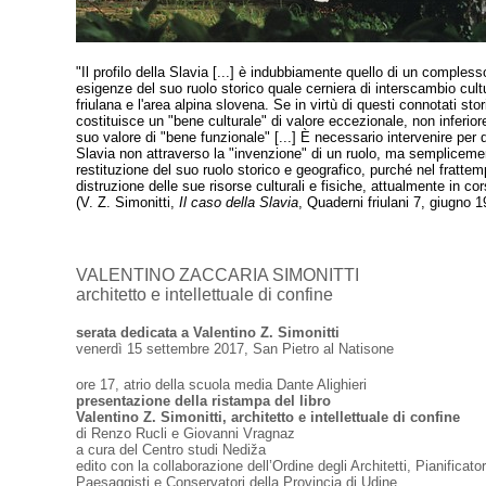
"Il profilo della Slavia [...] è indubbiamente quello di un complesso
esigenze del suo ruolo storico quale cerniera di interscambio cult
friulana e l'area alpina slovena. Se in virtù di questi connotati stori
costituisce un "bene culturale" di valore eccezionale, non inferiore
suo valore di "bene funzionale" [...] È necessario intervenire per d
Slavia non attraverso la "invenzione" di un ruolo, ma sempliceme
restituzione del suo ruolo storico e geografico, purché nel fratt
distruzione delle sue risorse culturali e fisiche, attualmente in cor
(V. Z. Simonitti,
Il caso della Slavia
, Quaderni friulani 7, giugno 1
VALENTINO ZACCARIA SIMONITTI
architetto e intellettuale di confine
serata dedicata a Valentino Z. Simonitti
venerdì 15 settembre 2017, San Pietro al Natisone
ore 17, atrio della scuola media Dante Alighieri
presentazione della ristampa del libro
Valentino Z. Simonitti, architetto e intellettuale di confine
di Renzo Rucli e Giovanni Vragnaz
a cura del Centro studi Nediža
edito con la collaborazione dell’Ordine degli Architetti, Pianificator
Paesaggisti e Conservatori della Provincia di Udine