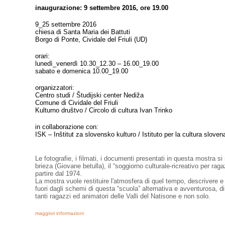
inaugurazione: 9 settembre 2016, ore 19.00
9_25 settembre 2016
chiesa di Santa Maria dei Battuti
Borgo di Ponte, Cividale del Friuli (UD)
orari:
lunedì_venerdì 10.30_12.30 – 16.00_19.00
sabato e domenica 10.00_19.00
organizzatori:
Centro studi / Študijski center Nediža
Comune di Cividale del Friuli
Kulturno društvo / Circolo di cultura Ivan Trinko
in collaborazione con:
ISK – Inštitut za slovensko kulturo / Istituto per la cultura sloven
Le fotografie, i filmati, i documenti presentati in questa mostra si 
brieza (Giovane betulla), il “soggiorno culturale-ricreativo per rag
partire dal 1974.
La mostra vuole restituire l'atmosfera di quel tempo, descrivere e
fuori dagli schemi di questa “scuola” alternativa e avventurosa, 
tanti ragazzi ed animatori delle Valli del Natisone e non solo.
maggiori informazioni