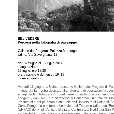
BEL VEDERE
Percorsi nella fotografia di paesaggio
Gallerie del Progetto, Palazzo Morpurgo
Udine, Via Savorgnana, 12
dal 16 giugno al 16 luglio 2017
inaugurazione
16 luglio, ore 18.30
orari: sabato e domenica 16_19
ingresso gratuito
Venerdì 16 giugno, a Udine, presso le Gallerie del Progetto di Pa
inaugurata la mostra dedicata alla fotografia di paesaggio, propos
e degli archivi fotografici”, coordinamento sorto lo scorso anno d
soggetti – dal CRAF di Spilimbergo al Consorzio Culturale del Mo
umanistici e del patrimonio culturale dell’Università di Udine all’A
CarniaFotografia alle fototeche civiche di Trieste e Udine, dall'E
(ERPAC) del Friuli Venezia Giulia al Centro studi Nediža di San Pi
settori della conservazione, catalogazione, valorizzazione e prom