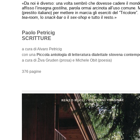
«Da noi è diverso: una volta sembrò che dovesse cadere il mondo
affisso l’insegna
gostilna
, parola ormai arcinota all’uso comune. 
(prestito italiano) per mettere in marcia gli eserciti del “Tricolore”
tea-room
, lo
snack-bar
o il
sex-shop
e tutto il resto.»
Paolo Petricig
SCRITTURE
a cura di Alvaro Petricig
con una
Piccola antologia di letteratura dialettale slovena contem
a cura di Živa Gruden (prosa) e Michele Obit (poesia)
376 pagine