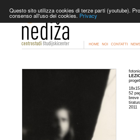
Questo sito utilizza cookies di terze parti (youtube). Pr
consenso all'uso dei cookies.
Privacy
HOME
NOI
CONTATTI
NEWS
fotoni
LEZI
proget
18x15
52 pa
breve 
tiratu
2011