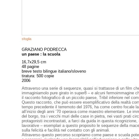
sfoglia
GRAZIANO PODRECCA
un paese : la scuola
16,7x29,5 cm
48 pagine
breve testo bilingue italiano/sloveno
tiratura: 500 copie
2006
Attraverso una serie di sequenze, quasi si trattasse di un film c
immaginiamolo pure girato in super8 – e alcuni fermoimmagine ch
il racconto fotografico di un piccolo paese, Tribil inferiore nel co
Questo racconto, che può essere esemplificativo della realtà comun
tempo precedente il terremoto del 1976, ha come centro focale l
all’inizio degli anni ‘70 operava come maestro elementare. Le im
del borgo, tra i vecchi muri delle case in pietra, nei vasti prati ci
protagonisti incontrastati, a farci da guida in questa ricognizione, 
lavorative – esemplari a questo proposito le sequenze della macel
sulla felicità e facilità nel contatto con gli animali.
Attraverso questo percorso scopriamo come paese e scuola potev