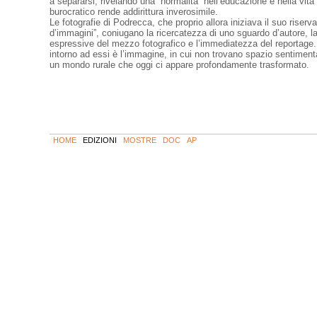
a separarsi, rivelando una “normalità” nell’educazione e nella vita c
burocratico rende addirittura inverosimile.
Le fotografie di Podrecca, che proprio allora iniziava il suo riserv
d’immagini”, coniugano la ricercatezza di uno sguardo d’autore, l
espressive del mezzo fotografico e l’immediatezza del reportage. 
intorno ad essi è l’immagine, in cui non trovano spazio sentimenta
un mondo rurale che oggi ci appare profondamente trasformato.
HOME
EDIZIONI
MOSTRE
DOC
AP